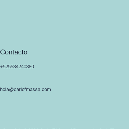
Contacto
+525534240380
hola@carlofmassa.com