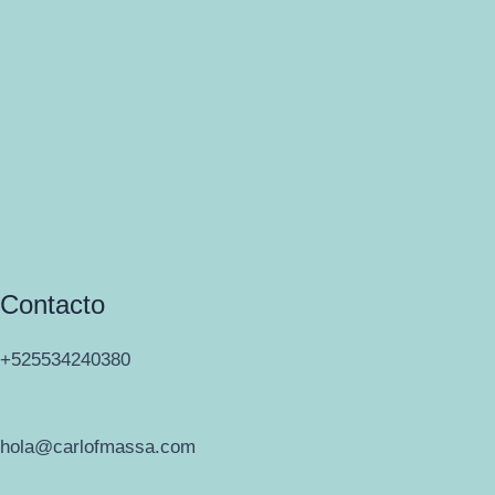
Contacto
+525534240380
hola@carlofmassa.com