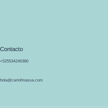
Contacto
+525534240380
hola@carlofmassa.com